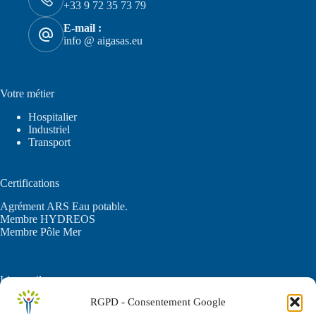
+33 9 72 35 73 79
E-mail :
info @ aigasas.eu
Votre métier
Hospitalier
Industriel
Transport
Certifications
Agrément ARS Eau potable.
Membre HYDREOS
Membre Pôle Mer
Liens utiles
RGPD - Consentement Google
C.G.U.
Politique de confidentialité