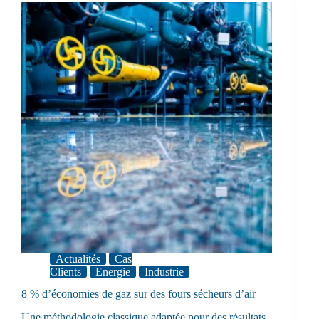
Actualités
Cas
Clients
Energie
Industrie
8 % d’économies de gaz sur des fours sécheurs d’air
Une méthodologie classique adaptée pour des résultats